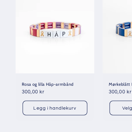
i
n
g
:
Rosa og lilla Håp-armbånd
Mørkeblått
Vanlig
300,00 kr
Vanlig
300,00 kr
pris
pris
Legg i handlekurv
Velg