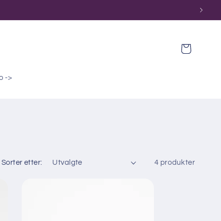
Handlekurv
o ->
Sorter etter:
4 produkter