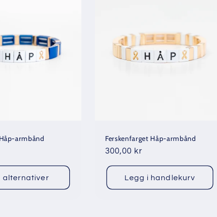
 Håp-armbånd
Ferskenfarget Håp-armbånd
Vanlig
300,00 kr
pris
 alternativer
Legg i handlekurv